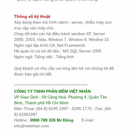
Thông số kỹ thuật
Xây dựng theo mô hình client - server, nhiều máy con
truy cập vào máy chủ.
Chạy tốt trên các hệ điều hành window XP, Server
2000, 2003, Vista, Window 7,
Window 8, Window 10
Ngôn ngữ lập trình C#,.Net Framework
Hệ quản trị cơ sở dữ liệu : MS SQL Server 2005
Ngôn ngữ: Tiếng việt - Tiếng Anh
Quý khách có nhu cầu vui lòng liên hệ với chúng tôi để
được báo giá chi tiết.
***************************************************
CÔNG TY TNHH PHẦN MỀM VIỆT NHÂN
VP Giao Dịch : 59 Cộng Hoà, Phường 4, Quận Tân
Bình, Thành phố Hồ Chí Minh
Điện Thoại :(84-8) 6295 1997 - 6295 1770 - Fax: (84-
8) 62951997
Hotline :
0908 789 326 Mr Dũng
E-mail :
info@vietnhan.com