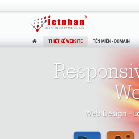
THIẾT KẾ WEBSITE
TÊN MIỀN - DOMAIN