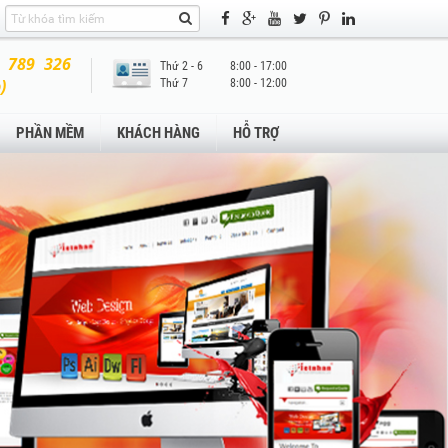
 789 326
Thứ 2 - 6
8:00 - 17:00
)
Thứ 7
8:00 - 12:00
PHẦN MỀM
KHÁCH HÀNG
HỖ TRỢ