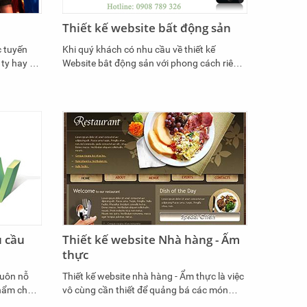
Thiết kế website bất động sản
c tuyến
Khi quý khách có nhu cầu về thiết kế
ty hay cá
Website bât động sản với phong cách riêng
đắc lực
và công nghệ mới, hãy liên hệ với chúng tôi
, Module
ngay để được hỗ trợ và tư vấn kịp thời phù
 dễ dàng
hợp với nhu cầu thực tế và hướng phát triển
ite của
trong tương lai nhằm giúp quý khách sử
dụng hiệu quả nhất và tiết kiệm chi phí
nhất.
u cầu
Thiết kế website Nhà hàng - Ẩm
thực
luôn nỗ
Thiết kế website nhà hàng - Ẩm thực là việc
hẩm chất
vô cùng cần thiết để quảng bá các món
 phù hợp
ngon và thương hiệu của nhà hàng. Bên