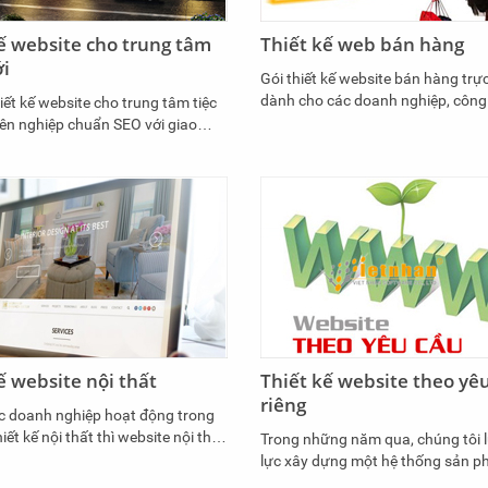
ế website cho trung tâm
Thiết kế web bán hàng
ới
Gói thiết kế website bán hàng trự
dành cho các doanh nghiệp, công 
iết kế website cho trung tâm tiệc
nhân có nhu cầu. Với sự trợ giúp 
ên nghiệp chuẩn SEO với giao
của các Module quản lý sản phẩm
đáo, đẹp mắt và tùy biến trên các
thanh toán, module SEO… bạn sẽ
obile. Giúp bạn dễ dàng tiếp cận
cập nhật sản phẩm, SEO cho webs
 hàng của mình.
mình lên Top của Google.
ế website nội thất
Thiết kế website theo yê
riêng
ác doanh nghiệp hoạt động trong
hiết kế nội thất thì website nội thất
Trong những năm qua, chúng tôi 
 ty tiếp cận khách hàng dễ dàng
lực xây dựng một hệ thống sản p
 qua những sản phẩm - dịch vụ
lượng cao với mức giá thấp nhất,