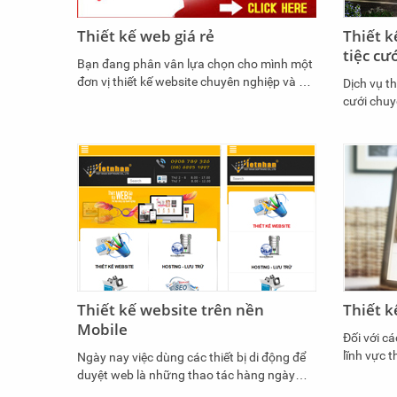
Thiết kế web giá rẻ
Thiết k
tiệc cư
Bạn đang phân vân lựa chọn cho mình một
đơn vị thiết kế website chuyên nghiệp và uy
Dịch vụ th
tín để xây dựng, phát triển website cho
cưới chuy
Doanh nghiệp của mình? Hoặc bạn đang
diện độc 
băn khoăn về chi phí của việc thiết kế
thiết bị M
website?......!
với khách
Thiết kế website trên nền
Thiết k
Mobile
Đối với c
lĩnh vực t
Ngày nay việc dùng các thiết bị di động để
giúp công
duyệt web là những thao tác hàng ngày
hơn thông
của mọi người. Việc thiết kế web trên nền