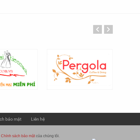
iệt Nam
cạnh đó thiết kế website cho nhà hàng - ẩm
ng gói
thực cần phải có định hướng cụ thể về chức
khách
năng, bố cục, màu sắc... Để có một website
hân còn
đẹp và chuyên nghiệp bạn không thể lựa
uý khách
chọn một dịch vụ mới ra đời hoặc chưa có
kinh nghiệm trong việc thiết kế website nhà
hàng - ẩm thực.
ch bảo mật
Liên hệ
à
Chính sách bảo mật
của chúng tôi.