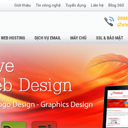
Giới thiệu
Tin công nghệ
Tuyển dụng
Liên hệ
Blog 360
0908
(Zalo
WEB HOSTING
DỊCH VỤ EMAIL
MÁY CHỦ
SSL & BẢO MẬT