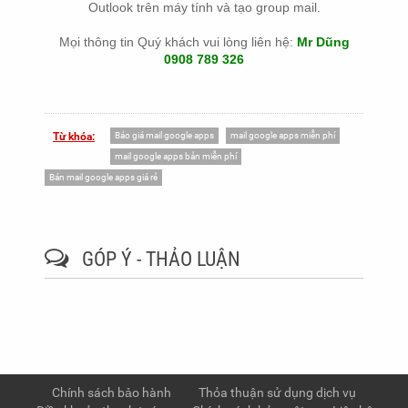
Outlook trên máy tính và tạo group mail.
Mọi thông tin Quý khách vui lòng liên hệ:
Mr Dũng
0908 789 326
Báo giá mail google apps
mail google apps miễn phí
Từ khóa:
mail google apps bản miễn phí
Bán mail google apps giá rẻ
GÓP Ý - THẢO LUẬN
Chính sách bảo hành
Thỏa thuận sử dụng dịch vụ