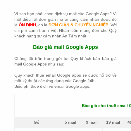
Vì sao bạn phải chọn dịch vụ mail của Google Apps? Vì
một điều rất đơn giản mà ai cũng cảm nhận được đó
là
ỔN ĐỊNH
, đó là
ĐƠN GIẢN & CHUYÊN NGHIỆP
. Với
chi phí cạnh tranh Việt Nhân luôn mang đến cho Quý
khách hàng sự cảm nhận An Tâm nhất.
Báo giá mail Google Apps
Chúng tôi trân trọng gửi tới Quý khách bản báo giá
mail Google Apps như sau:
Quý khách thuê email Google apps sẽ được hỗ trợ về
mặt kỹ thuật các ứng dụng của Google 24h.
Biểu phí thuê dịch vụ email Google apps.
Báo giá cho thuê email
Gói
5 mail
9 mail
19 mail
4