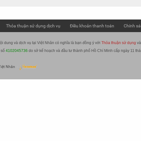
Thỏa thuận sử dụng dịch vụ
Điều khoản thanh toán
Chính sá
i dung và dịch vụ tại Việt Nhân có nghĩa là bạn đồng ý với
Thỏa thuận sử dụng
v
 số
4102045736
do sở kế hoạch và đầu tư thành phố Hồ Chí Minh cấp ngày 11 th
iệt Nhân