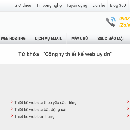
Giới thiệu
Tin công nghệ
Tuyển dụng
Liên hệ
Blog 360
0908
(Zalo
WEB HOSTING
DỊCH VỤ EMAIL
MÁY CHỦ
SSL & BẢO MẬT
Từ khóa : "Công ty thiết kế web uy tín"
Thiết kế website theo yêu cầu riêng
Thiết kế website bất động sản
Thiết kế web bán hàng