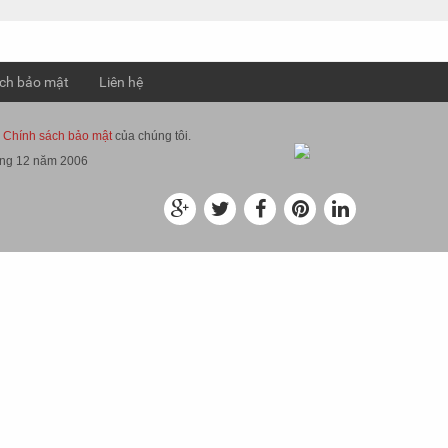
ch bảo mật
Liên hệ
à
Chính sách bảo mật
của chúng tôi.
áng 12 năm 2006