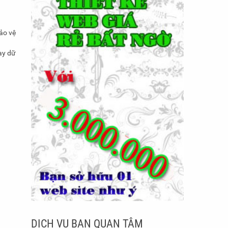
bảo vệ
ay dữ
DỊCH VỤ BẠN QUAN TÂM