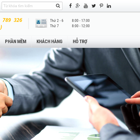
 789 326
Thứ 2 - 6
8:00 - 17:00
)
Thứ 7
8:00 - 12:00
PHẦN MỀM
KHÁCH HÀNG
HỖ TRỢ