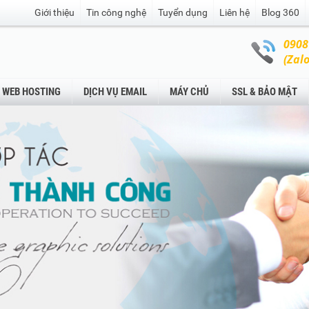
Giới thiệu
Tin công nghệ
Tuyển dụng
Liên hệ
Blog 360
0908
(Zalo
WEB HOSTING
DỊCH VỤ EMAIL
MÁY CHỦ
SSL & BẢO MẬT