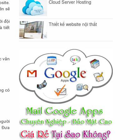
Cloud Server Hosting
site.
ên sẽ
i đội
Thiết kế website nội thất
 tiết
c văn
ng có
 người
. Đưa