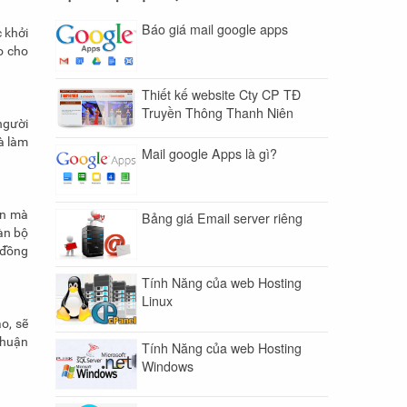
Báo giá mail google apps
 khởi
o cho
Thiết kế website Cty CP TĐ
Truyền Thông Thanh Niên
người
à làm
Mail google Apps là gì?
ện mà
Bảng giá Email server riêng
àn bộ
 đồng
Tính Năng của web Hosting
Linux
o, sẽ
thuận
Tính Năng của web Hosting
Windows