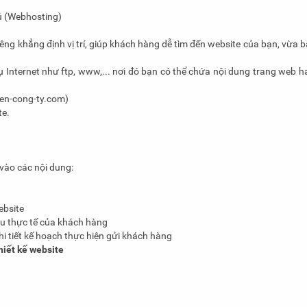
ủ (Webhosting)
riêng khẳng định vị trí, giúp khách hàng dễ tìm đến website của bạn, vừa 
ụ Internet như ftp, www,... nơi đó bạn có thể chứa nội dung trang web h
ten-cong-ty.com)
te.
vào các nội dung:
ebsite
u thực tế của khách hàng
 tiết kế hoạch thực hiện gửi khách hàng
hiết kế website