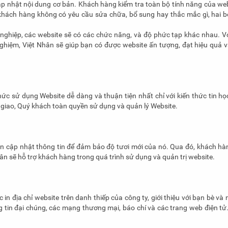
cập nhật nội dung cơ bản. Khách hàng kiểm tra toàn bộ tính năng của web
khách hàng không có yêu cầu sửa chữa, bổ sung hay thắc mắc gì, hai b
ghiệp, các website sẽ có các chức năng, và độ phức tạp khác nhau. Vớ
nghiệm, Việt Nhân sẽ giúp bạn có được website ấn tượng, đạt hiệu quả và
c sử dụng Website dễ dàng và thuận tiện nhất chỉ với kiến thức tin họ
 giao, Quý khách toàn quyền sử dụng và quản lý Website.
n cập nhật thông tin để đảm bảo độ tươi mới của nó. Qua đó, khách hà
hân sẽ hỗ trợ khách hàng trong quá trình sử dụng và quản trị website.
in địa chỉ website trên danh thiếp của công ty, giới thiệu với bạn bè và
g tin đại chúng, các mạng thương mại, báo chí và các trang web điện tử