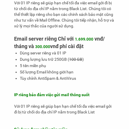
Với 01 IP riêng sẽ giúp hạn chế tối đa việc email gởi đi bị
từ chối do địa chỉ IP nằm trong Black List. Chúng tôi có
thể thiết lập riêng cho bạn các chính sách bảo mật cũng
như tư vấn về Mail Offline. Chúng tôi tiếp nhận, hỗ trợ và
xử lý mọi thắc của người sử dụng.
Email server riêng Chỉ với
vnđ/
1.699.000
tháng và
vnđ phí cài đặt
300.000
Dùng server riêng và 01 IP
Dung lượng lưu trữ 250GB (
100 GB
)
5 tên miền phụ
Số lượng Email không giới hạn
Tùy chỉnh AntiSpam & AntiVirus
IP riêng bảo đảm việc gửi mail thông suốt
Với 01 IP riêng sẽ giúp bạn hạn chế tối đa việc email gởi
đi bị từ chối do địa chỉ IP nằm trong Black List