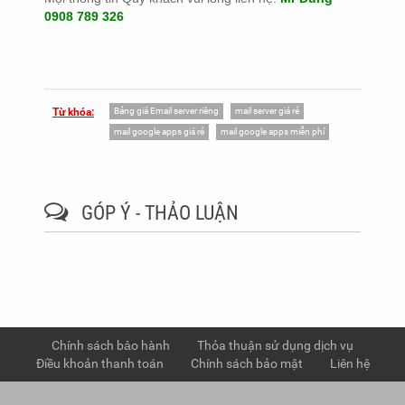
0908 789 326
Bảng giá Email server riêng
mail server giá rẻ
Từ khóa:
mail google apps giá rẻ
mail google apps miễn phí
GÓP Ý - THẢO LUẬN
Chính sách bảo hành
Thỏa thuận sử dụng dịch vụ
Điều khoản thanh toán
Chính sách bảo mật
Liên hệ