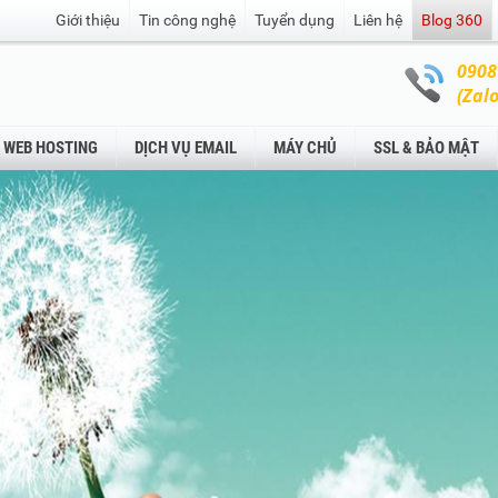
Giới thiệu
Tin công nghệ
Tuyển dụng
Liên hệ
Blog 360
0908
(Zalo
WEB HOSTING
DỊCH VỤ EMAIL
MÁY CHỦ
SSL & BẢO MẬT