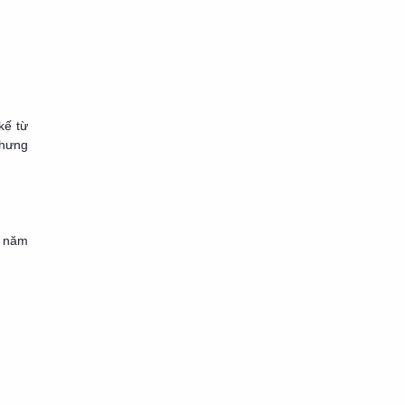
kế từ
nhưng
i năm