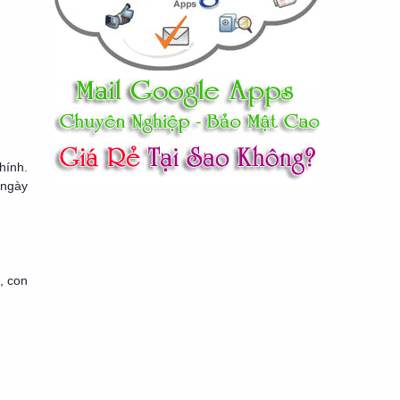
hính.
 ngày
, con