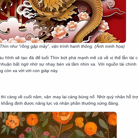
Thìn như “rồng gặp mây”, vận trình hanh thông. (Ảnh minh họa)
u hĩnh sẽ tạo đà để tuổi Thìn bứt phá mạnh mẽ cả về vị thế lẫn tài c
 nhuận bất ngờ nhờ sự nhạy bén và tầm nhìn xa. Với nguồn tài chính
 còn xa vời với con giáp này.
thì càng về cuối năm, vận may lại càng bùng nổ. Nhờ quý nhân hỗ trợ
đó khẳng định được năng lực và nhận phần thưởng xứng đáng.