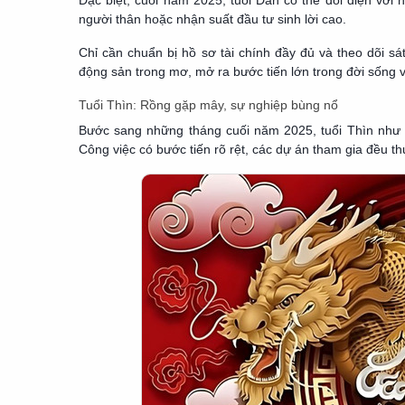
Đặc biệt, cuối năm 2025, tuổi Dần có thể đối diện vớ
người thân hoặc nhận suất đầu tư sinh lời cao.
Chỉ cần chuẩn bị hồ sơ tài chính đầy đủ và theo dõi sá
động sản trong mơ, mở ra bước tiến lớn trong đời sống v
Tuổi Thìn: Rồng gặp mây, sự nghiệp bùng nổ
Bước sang những tháng cuối năm 2025, tuổi Thìn như “r
Công việc có bước tiến rõ rệt, các dự án tham gia đều t