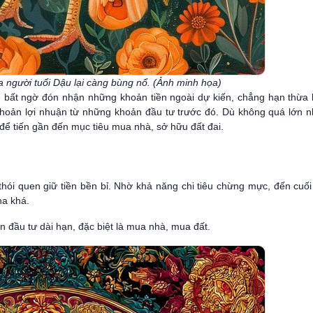
 người tuổi Dậu lại càng bùng nổ. (Ảnh minh họa)
ể bất ngờ đón nhận những khoản tiền ngoài dự kiến, chẳng hạn thừa 
về khoản lợi nhuận từ những khoản đầu tư trước đó. Dù không quá lớn 
 để tiến gần đến mục tiêu mua nhà, sở hữu đất đai.
 thói quen giữ tiền bền bỉ. Nhờ khả năng chi tiêu chừng mực, đến cuố
kha khá.
n đầu tư dài hạn, đặc biệt là mua nhà, mua đất.