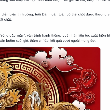
i những vận may bất ngờ như mua được đất giá ưu đãi, được hỗ trợ v
t diễn biến thị trường, tuổi Dần hoàn toàn có thể chốt được thương v
ật chất.
ồng gặp mây”, vận trình hanh thông, quý nhân liên tục xuất hiện hỗ
huận buồm xuôi gió, thậm chí đạt kết quả vượt ngoài mong đợi.