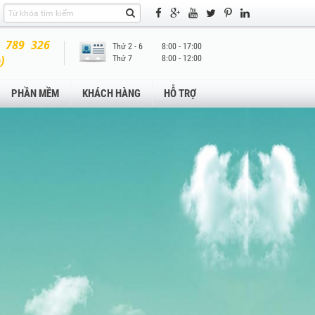
 789 326
Thứ 2 - 6
8:00 - 17:00
)
Thứ 7
8:00 - 12:00
PHẦN MỀM
KHÁCH HÀNG
HỖ TRỢ